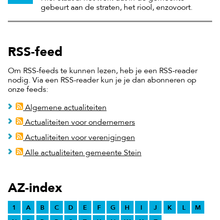
gebeurt aan de straten, het riool, enzovoort.
RSS-feed
Om RSS-feeds te kunnen lezen, heb je een RSS-reader
nodig. Via een RSS-reader kun je je dan abonneren op
onze feeds:
Algemene actualiteiten
Actualiteiten voor ondernemers
Actualiteiten voor verenigingen
Alle actualiteiten gemeente Stein
AZ-index
1
A
B
C
D
E
F
G
H
I
J
K
L
M