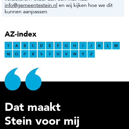
info@gemeentestein.nl
en wij kijken hoe we dit
kunnen aanpassen.
AZ-index
1
A
B
C
D
E
F
G
H
I
J
K
L
M
N
O
P
R
S
T
U
V
W
Y
Z
Dat maakt
Stein voor mij