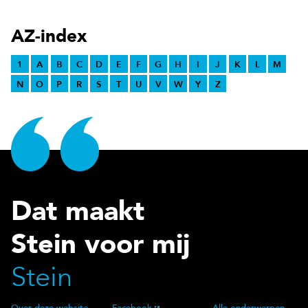
AZ-index
1
A
B
C
D
E
F
G
H
I
J
K
L
M
N
O
P
R
S
T
U
V
W
Y
Z
Dat maakt
Stein voor mij
Stein