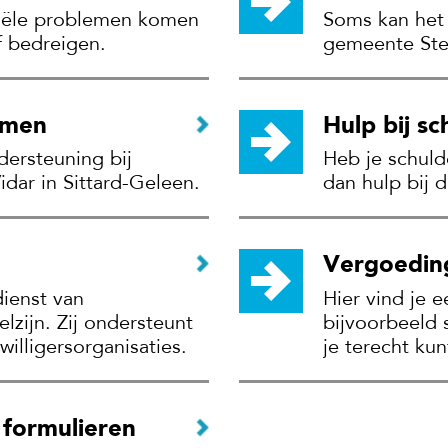
ciële problemen komen
Soms kan het 
f bedreigen.
gemeente Stei
omen
Hulp bij s
dersteuning bij
Heb je schuld
idar in Sittard-Geleen.
dan hulp bij 
Vergoeding
dienst van
Hier vind je 
elzijn. Zij ondersteunt
bijvoorbeeld 
jwilligersorganisaties.
je terecht ku
n formulieren