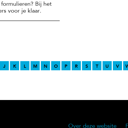
 formulieren? Bij het
ers voor je klaar.
J
K
L
M
N
O
P
R
S
T
U
V
Over deze website