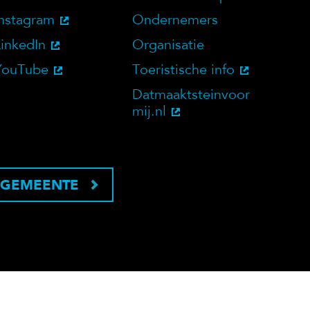
bsite
Social Media
Doelgroepen
Instagram
Ondernemers
LinkedIn
Organisatie
YouTube
Toeristische info
Datmaaktsteinvoor
mij.nl
 GEMEENTE