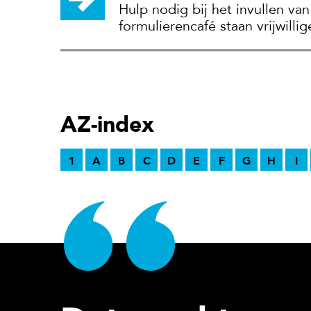
Hulp nodig bij het invullen van
formulierencafé staan vrijwillig
AZ-index
1
A
B
C
D
E
F
G
H
I