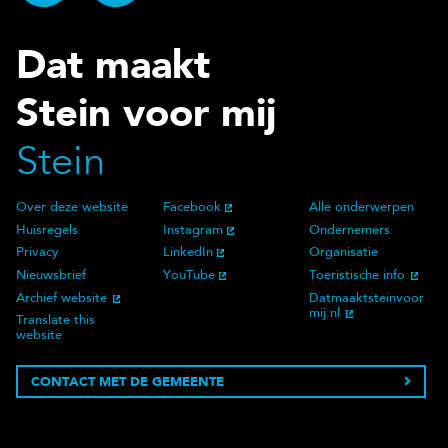
Dat maakt
Stein voor mij
Stein
Over deze website
Facebook
Alle onderwerpen
Over deze website
Social Media
Doelgroep
Huisregels
Instagram
Ondernemers
Privacy
LinkedIn
Organisatie
Nieuwsbrief
YouTube
Toeristische info
Archief website
Datmaaktsteinvoor
mij.nl
Translate this
website
CONTACT MET DE GEMEENTE