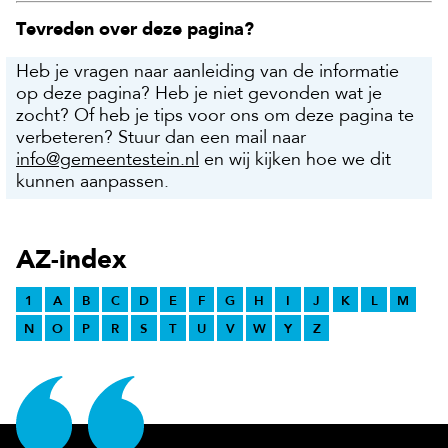
Tevreden over deze pagina?
Heb je vragen naar aanleiding van de informatie
op deze pagina? Heb je niet gevonden wat je
zocht? Of heb je tips voor ons om deze pagina te
verbeteren? Stuur dan een mail naar
info@gemeentestein.nl
en wij kijken hoe we dit
kunnen aanpassen.
AZ-index
1
A
B
C
D
E
F
G
H
I
J
K
L
M
N
O
P
R
S
T
U
V
W
Y
Z