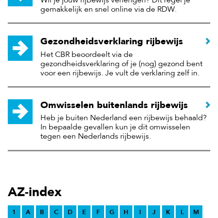
Wil je jouw rijbewijs verlengen? Dit regel je
gemakkelijk en snel online via de RDW.
Gezondheidsverklaring rijbewijs
Het CBR beoordeelt via de
gezondheidsverklaring of je (nog) gezond bent
voor een rijbewijs. Je vult de verklaring zelf in.
Omwisselen buitenlands rijbewijs
Heb je buiten Nederland een rijbewijs behaald?
In bepaalde gevallen kun je dit omwisselen
tegen een Nederlands rijbewijs.
AZ-index
1
A
B
C
D
E
F
G
H
I
J
K
L
M