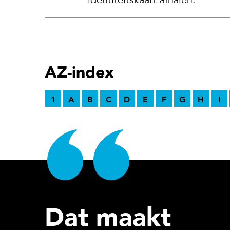
identiteitskaart afhalen.
AZ-index
1
A
B
C
D
E
F
G
H
I
Dat maakt