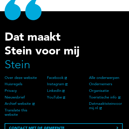
Dat maakt
Stein voor mij
Stein
Over deze website
Facebook
Alle onderwerpen
Over deze website
Social Media
Doelgroep
Huisregels
Instagram
Ondernemers
Privacy
LinkedIn
Organisatie
Nieuwsbrief
YouTube
Toeristische info
Archief website
Datmaaktsteinvoor
mij.nl
Translate this
website
CONTACT MET DE GEMEENTE