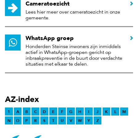
Cameratoezicht
Lees hier meer over cameratoezicht in onze
gemeente.
WhatsApp groep
Honderden Steinse inwoners zijn inmiddels
actief in WhatsApp-groepen gericht op
inbraakpreventie in de buurt door verdachte
situaties met elkaar te delen.
AZ-index
1
A
B
C
D
E
F
G
H
I
J
K
L
M
N
O
P
R
S
T
U
V
W
Y
Z