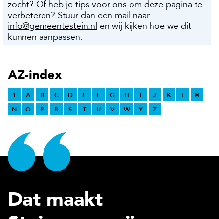
zocht? Of heb je tips voor ons om deze pagina te
verbeteren? Stuur dan een mail naar
info@gemeentestein.nl
en wij kijken hoe we dit
kunnen aanpassen.
AZ-index
1
A
B
C
D
E
F
G
H
I
J
K
L
M
N
O
P
R
S
T
U
V
W
Y
Z
Dat maakt