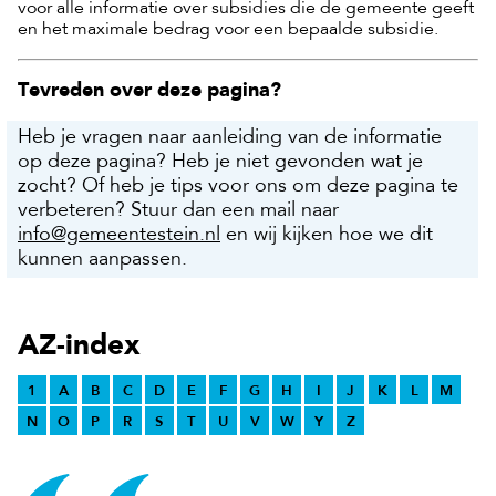
voor alle informatie over subsidies die de gemeente geeft
en het maximale bedrag voor een bepaalde subsidie.
Tevreden over deze pagina?
Heb je vragen naar aanleiding van de informatie
op deze pagina? Heb je niet gevonden wat je
zocht? Of heb je tips voor ons om deze pagina te
verbeteren? Stuur dan een mail naar
info@gemeentestein.nl
en wij kijken hoe we dit
kunnen aanpassen.
AZ-index
1
A
B
C
D
E
F
G
H
I
J
K
L
M
N
O
P
R
S
T
U
V
W
Y
Z