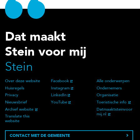
Dat maakt
Stein voor mij
Stein
Over deze website
Facebook
Alle onderwerpen
Over deze website
Social Media
Doelgroep
Huisregels
Instagram
Ondernemers
Privacy
LinkedIn
Organisatie
Nieuwsbrief
YouTube
Toeristische info
Archief website
Datmaaktsteinvoor
mij.nl
Translate this
website
CONTACT MET DE GEMEENTE