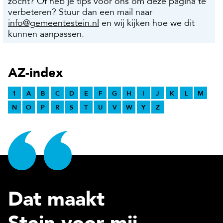
zocht? Of heb je tips voor ons om deze pagina te
verbeteren? Stuur dan een mail naar
info@gemeentestein.nl
en wij kijken hoe we dit
kunnen aanpassen.
AZ-index
1
A
B
C
D
E
F
G
H
I
J
K
L
M
N
O
P
R
S
T
U
V
W
Y
Z
Dat maakt
Stein voor mij