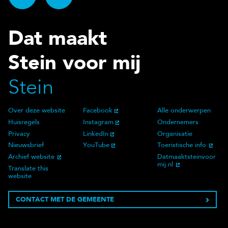
Dat maakt
Stein voor mij
Stein
Over deze website
Facebook
Alle onderwerpen
Over deze website
Social Media
Doelgroep
Huisregels
Instagram
Ondernemers
Privacy
LinkedIn
Organisatie
Nieuwsbrief
YouTube
Toeristische info
Archief website
Datmaaktsteinvoor
mij.nl
Translate this
website
CONTACT MET DE GEMEENTE