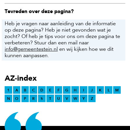
Tevreden over deze pagina?
Heb je vragen naar aanleiding van de informatie
op deze pagina? Heb je niet gevonden wat je
zocht? Of heb je tips voor ons om deze pagina te
verbeteren? Stuur dan een mail naar
info@gemeentestein.nl
en wij kijken hoe we dit
kunnen aanpassen.
AZ-index
1
A
B
C
D
E
F
G
H
I
J
K
L
M
N
O
P
R
S
T
U
V
W
Y
Z