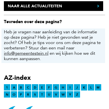
NAAR ALLE ACTUALITEITEN
Tevreden over deze pagina?
Heb je vragen naar aanleiding van de informatie
op deze pagina? Heb je niet gevonden wat je
zocht? Of heb je tips voor ons om deze pagina te
verbeteren? Stuur dan een mail naar
info@gemeentestein.nl
en wij kijken hoe we dit
kunnen aanpassen.
AZ-index
1
A
B
C
D
E
F
G
H
I
J
K
L
M
N
O
P
R
S
T
U
V
W
Y
Z