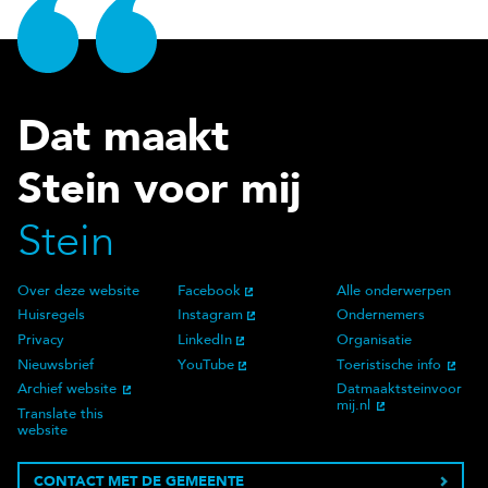
Dat maakt
Stein voor mij
Stein
Over deze website
Facebook
Alle onderwerpen
Over deze website
Social Media
Doelgroep
Huisregels
Instagram
Ondernemers
Privacy
LinkedIn
Organisatie
Nieuwsbrief
YouTube
Toeristische info
Archief website
Datmaaktsteinvoor
mij.nl
Translate this
website
CONTACT MET DE GEMEENTE