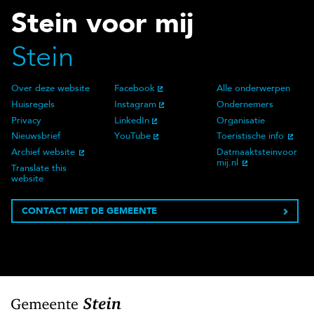
Stein voor mij
Stein
Over deze website
Facebook
Alle onderwerpen
Over deze website
Social Media
Doelgroep
Huisregels
Instagram
Ondernemers
Privacy
LinkedIn
Organisatie
Nieuwsbrief
YouTube
Toeristische info
Archief website
Datmaaktsteinvoor
mij.nl
Translate this
website
CONTACT MET DE GEMEENTE