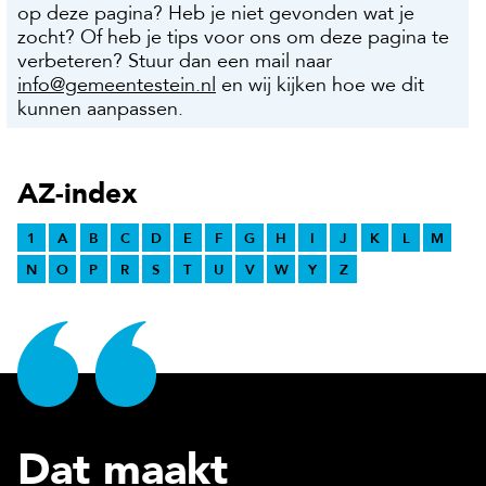
op deze pagina? Heb je niet gevonden wat je
zocht? Of heb je tips voor ons om deze pagina te
verbeteren? Stuur dan een mail naar
info@gemeentestein.nl
en wij kijken hoe we dit
kunnen aanpassen.
AZ-index
1
A
B
C
D
E
F
G
H
I
J
K
L
M
N
O
P
R
S
T
U
V
W
Y
Z
Dat maakt