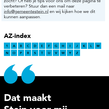
zocht? Of heb je tips voor ons om deze pagina te
verbeteren? Stuur dan een mail naar
info@gemeentestein.nl
en wij kijken hoe we dit
kunnen aanpassen.
AZ-index
1
A
B
C
D
E
F
G
H
I
J
K
L
M
N
O
P
R
S
T
U
V
W
Y
Z
Dat maakt