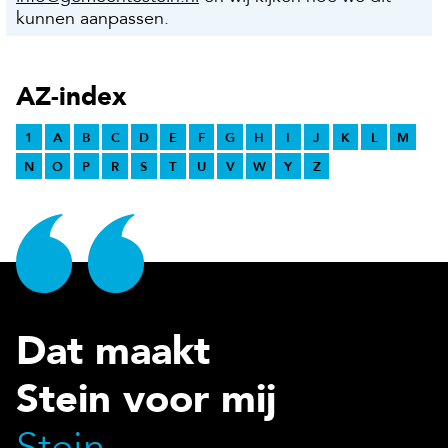
kunnen aanpassen.
AZ-index
1
A
B
C
D
E
F
G
H
I
J
K
L
M
N
O
P
R
S
T
U
V
W
Y
Z
Dat maakt
Stein voor mij