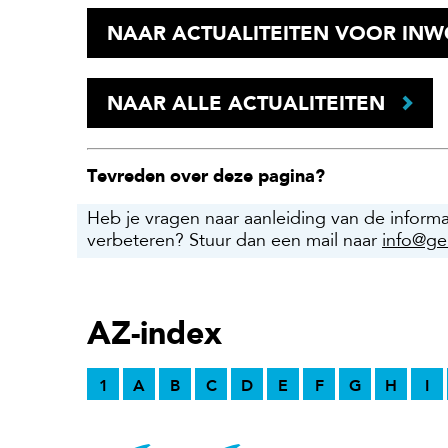
NAAR ACTUALITEITEN VOOR IN
NAAR ALLE ACTUALITEITEN
Tevreden over deze pagina?
Heb je vragen naar aanleiding van de inform
verbeteren? Stuur dan een mail naar
info@ge
AZ-index
1
A
B
C
D
E
F
G
H
I