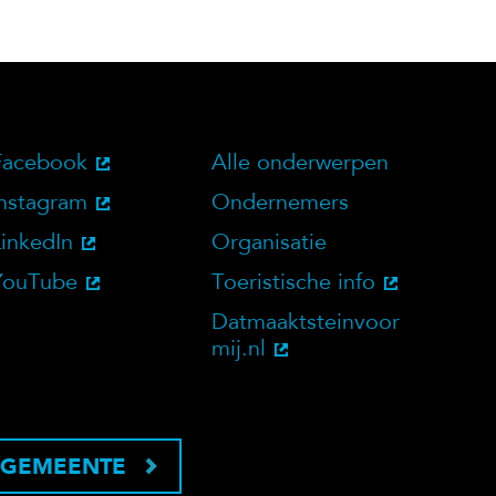
Facebook
Alle onderwerpen
bsite
Social Media
Doelgroepen
Instagram
Ondernemers
LinkedIn
Organisatie
YouTube
Toeristische info
Datmaaktsteinvoor
mij.nl
 GEMEENTE