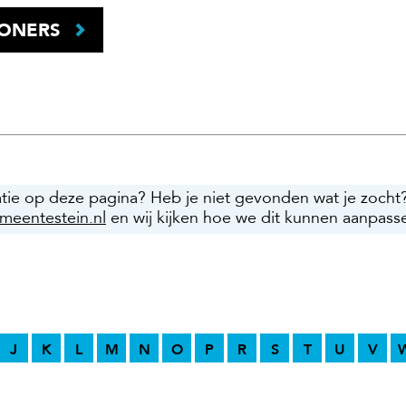
WONERS
atie op deze pagina? Heb je niet gevonden wat je zocht
meentestein.nl
en wij kijken hoe we dit kunnen aanpass
J
K
L
M
N
O
P
R
S
T
U
V