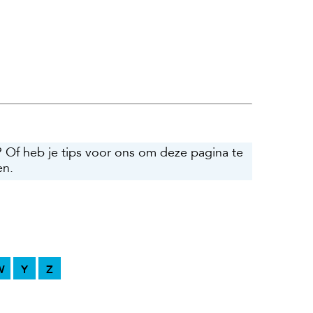
? Of heb je tips voor ons om deze pagina te
en.
W
Y
Z