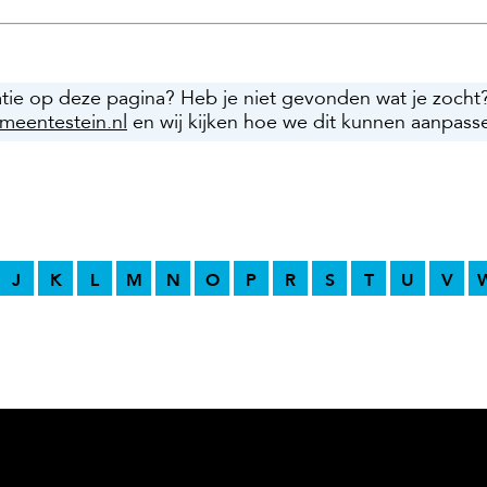
atie op deze pagina? Heb je niet gevonden wat je zocht
meentestein.nl
en wij kijken hoe we dit kunnen aanpass
J
K
L
M
N
O
P
R
S
T
U
V