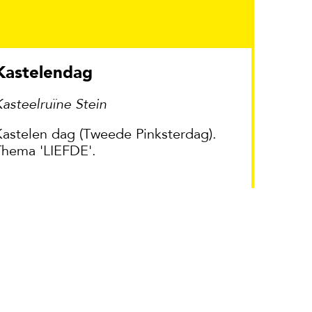
Kastelendag
asteelruïne Stein
Kastelen dag (Tweede Pinksterdag).
Thema 'LIEFDE'.