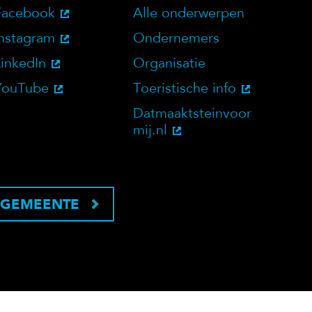
Facebook
Alle onderwerpen
bsite
Social Media
Doelgroepen
Instagram
Ondernemers
LinkedIn
Organisatie
YouTube
Toeristische info
Datmaaktsteinvoor
mij.nl
 GEMEENTE