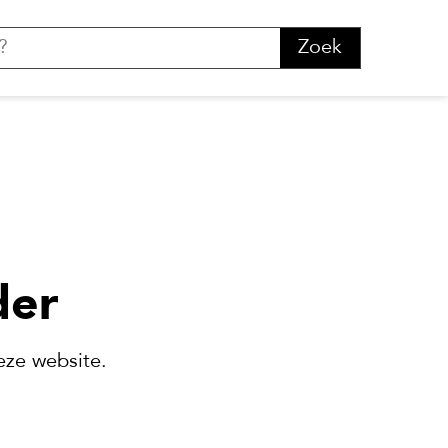
Zoek
der
eze website.