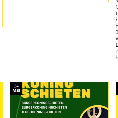
h
24
MEI