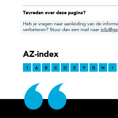
Tevreden over deze pagina?
Heb je vragen naar aanleiding van de inform
verbeteren? Stuur dan een mail naar
info@ge
AZ-index
1
A
B
C
D
E
F
G
H
I