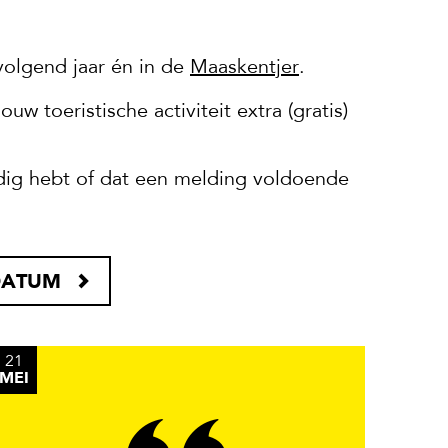
volgend jaar én in de
Maaskentjer
.
w toeristische activiteit extra (gratis)
ig hebt of dat een melding voldoende
DATUM
21
MEI