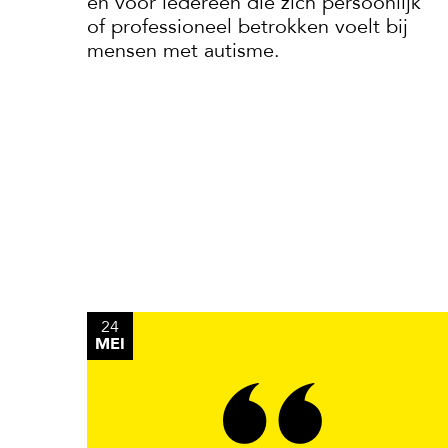
en voor iedereen die zich persoonlijk
of professioneel betrokken voelt bij
mensen met autisme.
24
MEI