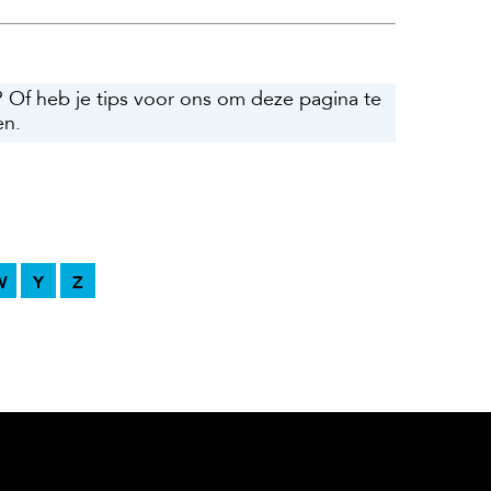
? Of heb je tips voor ons om deze pagina te
en.
W
Y
Z