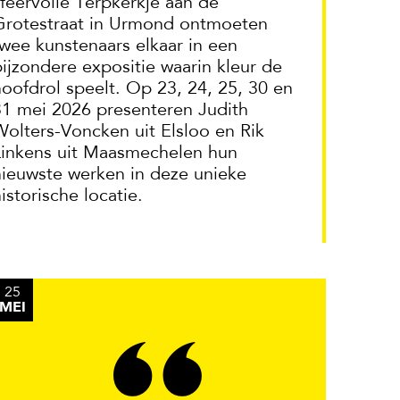
sfeervolle Terpkerkje aan de
Grotestraat in Urmond ontmoeten
twee kunstenaars elkaar in een
bijzondere expositie waarin kleur de
hoofdrol speelt. Op 23, 24, 25, 30 en
31 mei 2026 presenteren Judith
Wolters-Voncken uit Elsloo en Rik
Linkens uit Maasmechelen hun
nieuwste werken in deze unieke
istorische locatie.
25
MEI