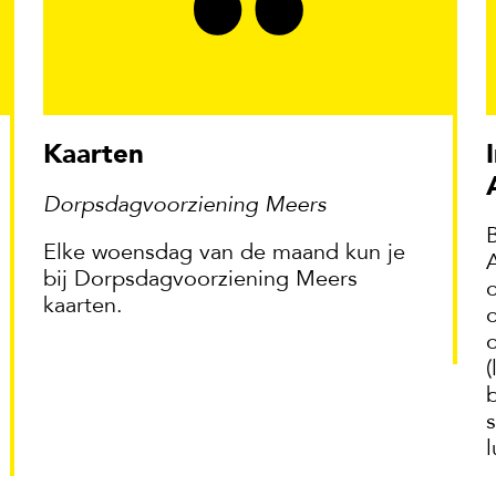
Kaarten
In gesprek met Maastricht
Dorpsdagvoorziening Meers
B
Elke woensdag van de maand kun je
bij Dorpsdagvoorziening Meers
kaarten.
b
s