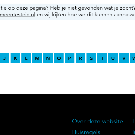
atie op deze pagina? Heb je niet gevonden wat je zocht
meentestein.nl
en wij kijken hoe we dit kunnen aanpass
J
K
L
M
N
O
P
R
S
T
U
V
Over deze website
Over deze we
Huisregels