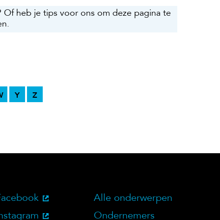
? Of heb je tips voor ons om deze pagina te
en.
W
Y
Z
Facebook
Alle onderwerpen
bsite
Social Media
Doelgroepen
Instagram
Ondernemers