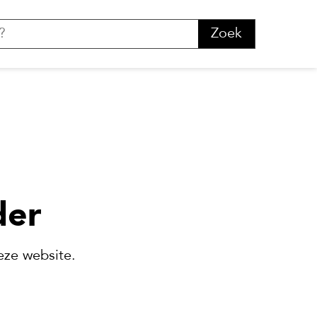
Zoek
der
eze website.