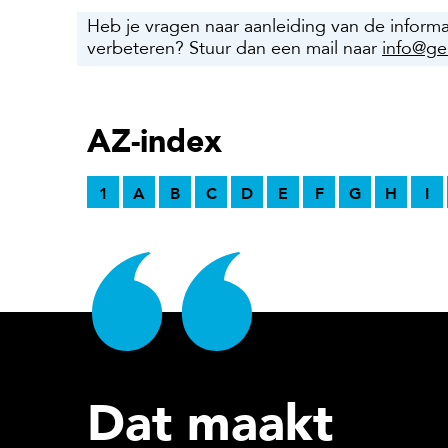
Heb je vragen naar aanleiding van de inform
verbeteren? Stuur dan een mail naar
info@ge
AZ-index
1
A
B
C
D
E
F
G
H
I
Dat maakt