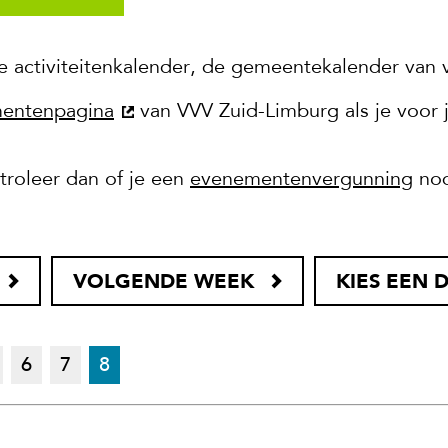
e activiteitenkalender, de gemeentekalender van 
entenpagina
van VVV Zuid-Limburg als je voor jou
roleer dan of je een
evenementenvergunning
nod
VOLGENDE WEEK
KIES EEN 
6
7
8