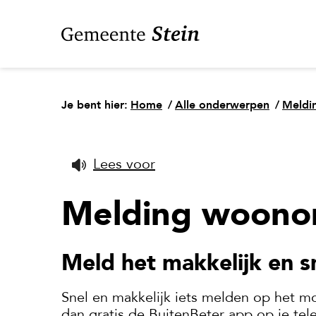
Je bent hier:
Home
/
Alle onderwerpen
/
Meldin
Lees voor
Melding woono
Meld het makkelijk en s
Snel en makkelijk iets melden op het m
dan gratis de BuitenBeter app op je tel