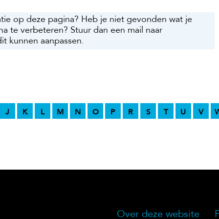
atie op deze pagina? Heb je niet gevonden wat je
na te verbeteren? Stuur dan een mail naar
dit kunnen aanpassen.
J
K
L
M
N
O
P
R
S
T
U
V
Over deze website