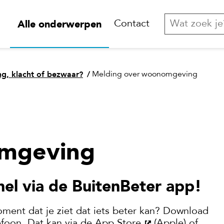
Alle onderwerpen
Contact
g, klacht of bezwaar?
/
Melding over woonomgeving
mgeving
nel via de BuitenBeter app!
oment dat je ziet dat iets beter kan? Download
efoon. Dat kan via de
App Store
(Apple) of