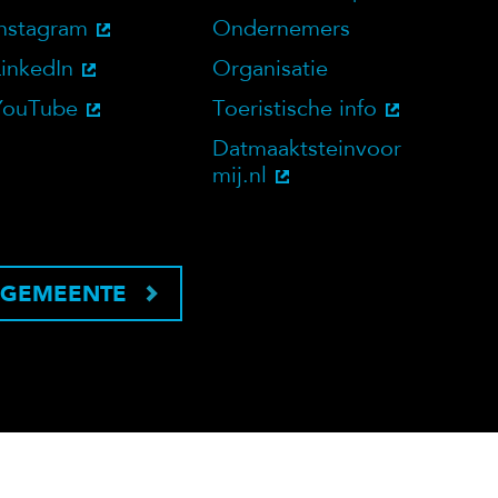
bsite
Social Media
Doelgroepen
Instagram
Ondernemers
LinkedIn
Organisatie
YouTube
Toeristische info
Datmaaktsteinvoor
mij.nl
 GEMEENTE