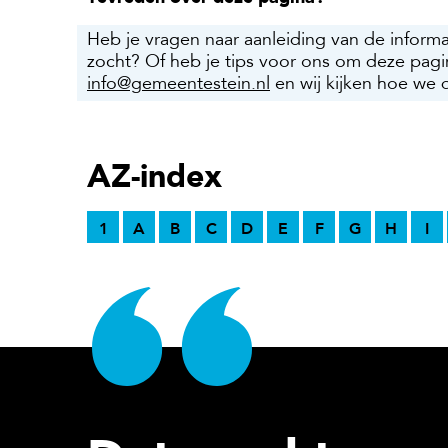
Heb je vragen naar aanleiding van de inform
zocht? Of heb je tips voor ons om deze pagi
info@gemeentestein.nl
en wij kijken hoe we 
AZ-index
1
A
B
C
D
E
F
G
H
I