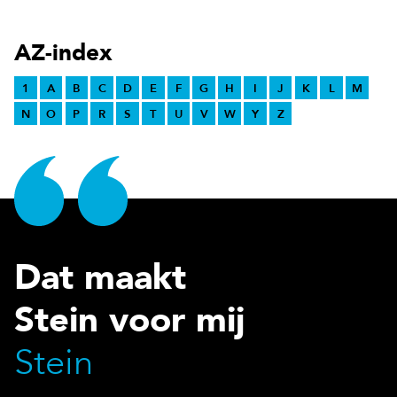
AZ-index
1
A
B
C
D
E
F
G
H
I
J
K
L
M
N
O
P
R
S
T
U
V
W
Y
Z
Dat maakt
Stein voor mij
Stein