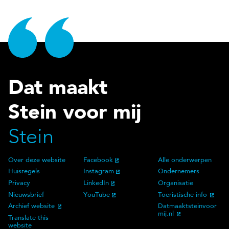
Dat maakt
Stein voor mij
Stein
Over deze website
Facebook
Alle onderwerpen
Over deze website
Social Media
Doelgroep
Huisregels
Instagram
Ondernemers
Privacy
LinkedIn
Organisatie
Nieuwsbrief
YouTube
Toeristische info
Archief website
Datmaaktsteinvoor
mij.nl
Translate this
website