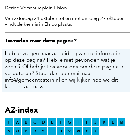
Dorine Verschureplein Elsloo
Van zaterdag 24 oktober tot en met dinsdag 27 oktober
vindt de kermis in Elsloo plaats.
Tevreden over deze pagina?
Heb je vragen naar aanleiding van de informatie
op deze pagina? Heb je niet gevonden wat je
zocht? Of heb je tips voor ons om deze pagina te
verbeteren? Stuur dan een mail naar
info@gemeentestein.nl
en wij kijken hoe we dit
kunnen aanpassen.
AZ-index
1
A
B
C
D
E
F
G
H
I
J
K
L
M
N
O
P
R
S
T
U
V
W
Y
Z