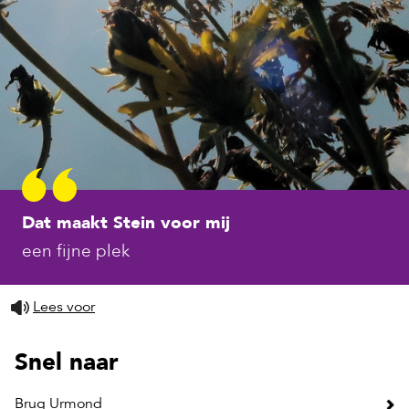
Dat maakt Stein voor mij
een fijne plek
Lees voor
Snel naar
Welkom bij de gemeent
Brug Urmond