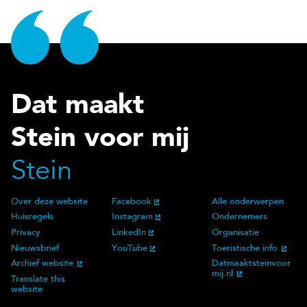
Dat maakt
Stein voor mij
Stein
Over deze website
Facebook
Alle onderwerpen
Over deze website
Social Media
Doelgroep
Huisregels
Instagram
Ondernemers
Privacy
LinkedIn
Organisatie
Nieuwsbrief
YouTube
Toeristische info
Archief website
Datmaaktsteinvoor
mij.nl
Translate this
website