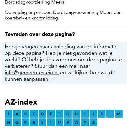
Dorpsdagvoorziening Meers
Op vrijdag organiseert Dorpsdagvoorziening Meers een
koersbal- en kaartmiddag.
Tevreden over deze pagina?
Heb je vragen naar aanleiding van de informatie
op deze pagina? Heb je niet gevonden wat je
zocht? Of heb je tips voor ons om deze pagina te
verbeteren? Stuur dan een mail naar
info@gemeentestein.nl
en wij kijken hoe we dit
kunnen aanpassen.
AZ-index
1
A
B
C
D
E
F
G
H
I
J
K
L
M
N
O
P
R
S
T
U
V
W
Y
Z