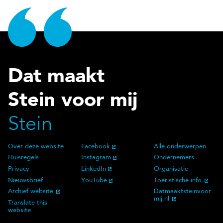
Dat maakt
Stein voor mij
Stein
Over deze website
Facebook
Alle onderwerpen
Over deze website
Social Media
Doelgroep
Huisregels
Instagram
Ondernemers
Privacy
LinkedIn
Organisatie
Nieuwsbrief
YouTube
Toeristische info
Archief website
Datmaaktsteinvoor
mij.nl
Translate this
website