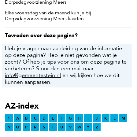
Dorpsdagvoorziening Meers
Elke woensdag van de maand kun je bij
Dorpsdagvoorziening Meers kaarten.
Tevreden over deze pagina?
Heb je vragen naar aanleiding van de informatie
op deze pagina? Heb je niet gevonden wat je
zocht? Of heb je tips voor ons om deze pagina te
verbeteren? Stuur dan een mail naar
info@gemeentestein.nl
en wij kijken hoe we dit
kunnen aanpassen.
AZ-index
1
A
B
C
D
E
F
G
H
I
J
K
L
M
N
O
P
R
S
T
U
V
W
Y
Z