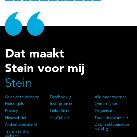
Dat maakt
Stein voor mij
Stein
Over deze website
Facebook
Alle onderwerpen
Over deze website
Social Media
Doelgroep
Huisregels
Instagram
Ondernemers
Privacy
LinkedIn
Organisatie
Nieuwsbrief
YouTube
Toeristische info
Archief website
Datmaaktsteinvoor
mij.nl
Translate this
website