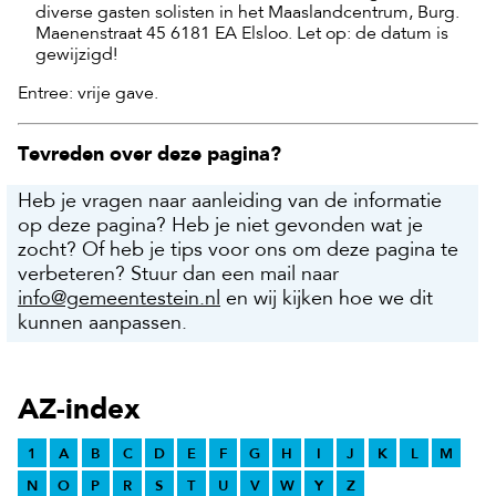
diverse gasten solisten in het Maaslandcentrum, Burg.
Maenenstraat 45 6181 EA Elsloo. Let op: de datum is
gewijzigd!
Entree: vrije gave.
Tevreden over deze pagina?
Heb je vragen naar aanleiding van de informatie
op deze pagina? Heb je niet gevonden wat je
zocht? Of heb je tips voor ons om deze pagina te
verbeteren? Stuur dan een mail naar
info@gemeentestein.nl
en wij kijken hoe we dit
kunnen aanpassen.
AZ-index
1
A
B
C
D
E
F
G
H
I
J
K
L
M
N
O
P
R
S
T
U
V
W
Y
Z