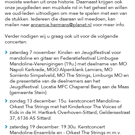
mooiste werken uit onze historie. Daarnaast krijgen ook
onze jeugdleden een muzikale rol in het geheel en willen
we oud-leden uitnodigen om mee te spelen met een van
de stukken. Iedereen die daaraan wil meedoen, kan
mailen naar
annemie.hermans@planet.nl
voor meer info.
Verder nodigen wij u graag ook uit voor de volgende
concerten:
zaterdag 7 november: Kinder- en Jeugdfestival voor
mandoline en gitaar en Federatiefestival Limbugse
Mandoline-Verenigingen (19u.) met deelname van MO
Napoli Kerkrade, MGO Alpenklank Lemiers, MO
Sorriënto Simpelveld, MO The Strings, Limburgs MO en
de presentatie van de deelnemers aan het
Jeugdfestival. Locatie MFC Chaparral Berg aan de Maas
(gemeente Stein).
zondag 13 december: 15u. kerstconcert Mandoline-
Orkest The Strings met het Kinderkoor The Voices of
Kids in de H. Hartkerk Overhoven-Sittard, Geldersestraat
37, 6136 AS Sittard.
zaterdag 19 december: 19.30u. Kerstconcert
Mandoline-Ensemble en - Orkest The Strings m.m.v.