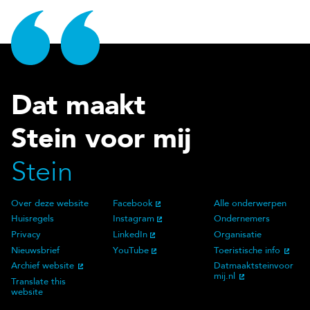
Dat maakt
Stein voor mij
Stein
Over deze website
Facebook
Alle onderwerpen
Over deze website
Social Media
Doelgroep
Huisregels
Instagram
Ondernemers
Privacy
LinkedIn
Organisatie
Nieuwsbrief
YouTube
Toeristische info
Archief website
Datmaaktsteinvoor
mij.nl
Translate this
website