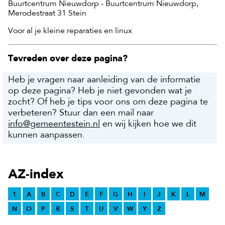
Buurtcentrum Nieuwdorp - Buurtcentrum Nieuwdorp,
Merodestraat 31 Stein
Voor al je kleine reparaties en linux
Tevreden over deze pagina?
Heb je vragen naar aanleiding van de informatie
op deze pagina? Heb je niet gevonden wat je
zocht? Of heb je tips voor ons om deze pagina te
verbeteren? Stuur dan een mail naar
info@gemeentestein.nl
en wij kijken hoe we dit
kunnen aanpassen.
AZ-index
1
A
B
C
D
E
F
G
H
I
J
K
L
M
N
O
P
R
S
T
U
V
W
Y
Z