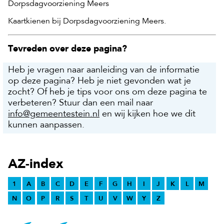
Dorpsdagvoorziening Meers
Kaartkienen bij Dorpsdagvoorziening Meers.
Tevreden over deze pagina?
Heb je vragen naar aanleiding van de informatie
op deze pagina? Heb je niet gevonden wat je
zocht? Of heb je tips voor ons om deze pagina te
verbeteren? Stuur dan een mail naar
info@gemeentestein.nl
en wij kijken hoe we dit
kunnen aanpassen.
AZ-index
1
A
B
C
D
E
F
G
H
I
J
K
L
M
N
O
P
R
S
T
U
V
W
Y
Z