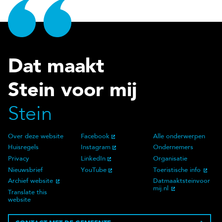
Dat maakt
Stein voor mij
Stein
Over deze website
Facebook
Alle onderwerpen
Over deze website
Social Media
Doelgroep
Huisregels
Instagram
Ondernemers
Privacy
LinkedIn
Organisatie
Nieuwsbrief
YouTube
Toeristische info
Archief website
Datmaaktsteinvoor
mij.nl
Translate this
website