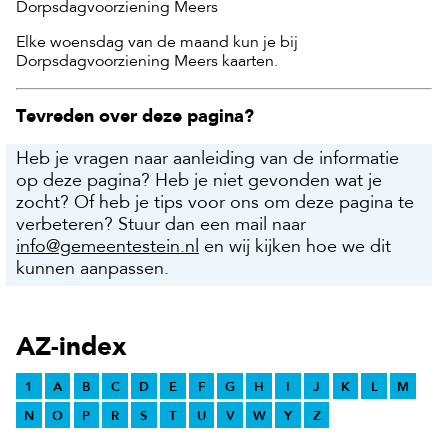
Dorpsdagvoorziening Meers
Elke woensdag van de maand kun je bij
Dorpsdagvoorziening Meers kaarten.
Tevreden over deze pagina?
Heb je vragen naar aanleiding van de informatie
op deze pagina? Heb je niet gevonden wat je
zocht? Of heb je tips voor ons om deze pagina te
verbeteren? Stuur dan een mail naar
info@gemeentestein.nl
en wij kijken hoe we dit
kunnen aanpassen.
AZ-index
1
A
B
C
D
E
F
G
H
I
J
K
L
M
N
O
P
R
S
T
U
V
W
Y
Z