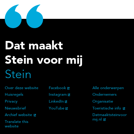
Dat maakt
Stein voor mij
Stein
Over deze website
Facebook
Alle onderwerpen
Over deze website
Social Media
Doelgroep
Huisregels
Instagram
Ondernemers
Privacy
LinkedIn
Organisatie
Nieuwsbrief
YouTube
Toeristische info
Archief website
Datmaaktsteinvoor
mij.nl
Translate this
website