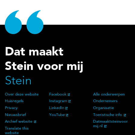
Dat maakt
Stein voor mij
Stein
Over deze website
Facebook
Alle onderwerpen
Over deze website
Social Media
Doelgroep
Huisregels
Instagram
Ondernemers
Privacy
LinkedIn
Organisatie
Nieuwsbrief
YouTube
Toeristische info
Archief website
Datmaaktsteinvoor
mij.nl
Translate this
website