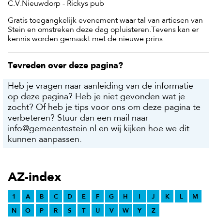
C.V.Nieuwdorp - Rickys pub
Gratis toegangkelijk evenement waar tal van artiesen van
Stein en omstreken deze dag opluisteren.Tevens kan er
kennis worden gemaakt met de nieuwe prins
Tevreden over deze pagina?
Heb je vragen naar aanleiding van de informatie
op deze pagina? Heb je niet gevonden wat je
zocht? Of heb je tips voor ons om deze pagina te
verbeteren? Stuur dan een mail naar
info@gemeentestein.nl
en wij kijken hoe we dit
kunnen aanpassen.
AZ-index
1
A
B
C
D
E
F
G
H
I
J
K
L
M
N
O
P
R
S
T
U
V
W
Y
Z