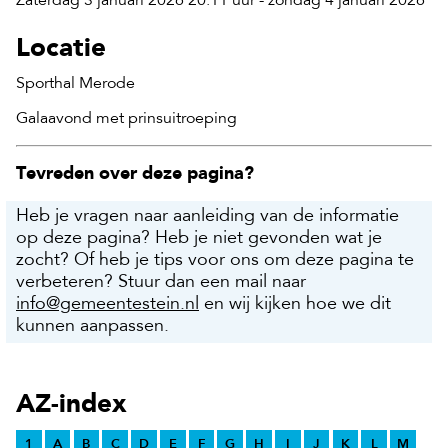
Zaterdag 3 januari 2026 20:11 uur - zondag 4 januari 2026
Locatie
Sporthal Merode
Galaavond met prinsuitroeping
Tevreden over deze pagina?
Heb je vragen naar aanleiding van de informatie
op deze pagina? Heb je niet gevonden wat je
zocht? Of heb je tips voor ons om deze pagina te
verbeteren? Stuur dan een mail naar
info@gemeentestein.nl
en wij kijken hoe we dit
kunnen aanpassen.
AZ-index
1
A
B
C
D
E
F
G
H
I
J
K
L
M