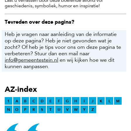
Laat u verrassen door deze boeiende avond vol
geschiedenis, symboliek, humor en inspiratie!
Tevreden over deze pagina?
Heb je vragen naar aanleiding van de informatie
op deze pagina? Heb je niet gevonden wat je
zocht? Of heb je tips voor ons om deze pagina te
verbeteren? Stuur dan een mail naar
info@gemeentestein.nl
en wij kijken hoe we dit
kunnen aanpassen.
AZ-index
1
A
B
C
D
E
F
G
H
I
J
K
L
M
N
O
P
R
S
T
U
V
W
Y
Z