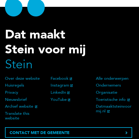
Dat maakt
Stein voor mij
Stein
Over deze website
Facebook
Alle onderwerpen
Over deze website
Social Media
Doelgroep
Huisregels
Instagram
Ondernemers
Privacy
LinkedIn
Organisatie
Nieuwsbrief
YouTube
Toeristische info
Archief website
Datmaaktsteinvoor
mij.nl
Translate this
website
CONTACT MET DE GEMEENTE