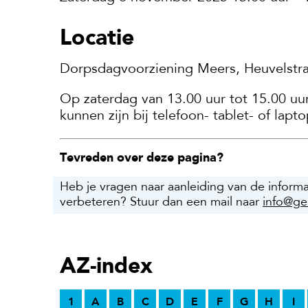
Locatie
Dorpsdagvoorziening Meers, Heuvelstr
Op zaterdag van 13.00 uur tot 15.00 uu
kunnen zijn bij telefoon- tablet- of lap
Tevreden over deze pagina?
Heb je vragen naar aanleiding van de inform
verbeteren? Stuur dan een mail naar
info@ge
AZ-index
1
A
B
C
D
E
F
G
H
I