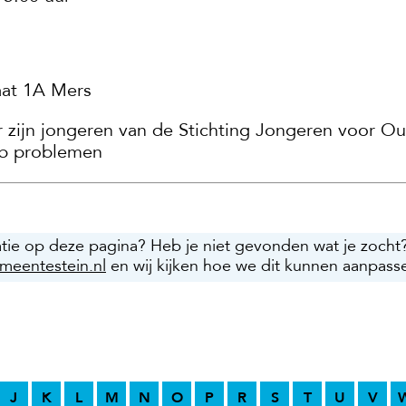
aat 1A Mers
r zijn jongeren van de Stichting Jongeren voor O
top problemen
atie op deze pagina? Heb je niet gevonden wat je zocht
meentestein.nl
en wij kijken hoe we dit kunnen aanpass
J
K
L
M
N
O
P
R
S
T
U
V