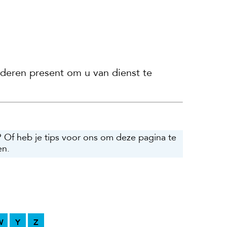
uderen present om u van dienst te
? Of heb je tips voor ons om deze pagina te
en.
W
Y
Z