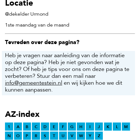
Locatie
@dekelder Urmond
1ste maandag van de maand
Tevreden over deze pagina?
Heb je vragen naar aanleiding van de informatie
op deze pagina? Heb je niet gevonden wat je
zocht? Of heb je tips voor ons om deze pagina te
verbeteren? Stuur dan een mail naar
info@gemeentestein.nl
en wij kijken hoe we dit
kunnen aanpassen.
AZ-index
1
A
B
C
D
E
F
G
H
I
J
K
L
M
N
O
P
R
S
T
U
V
W
Y
Z