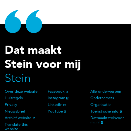
Dat maakt
Stein voor mij
Stein
Over deze website
Facebook
Alle onderwerpen
Over deze website
Social Media
Doelgroep
Huisregels
Instagram
Ondernemers
Privacy
LinkedIn
Organisatie
Nieuwsbrief
YouTube
Toeristische info
Archief website
Datmaaktsteinvoor
mij.nl
Translate this
website