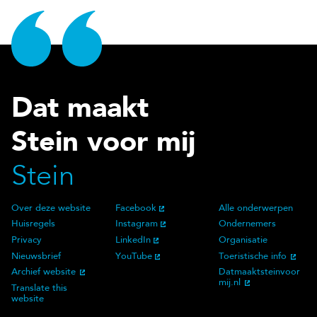
Dat maakt
Stein voor mij
Stein
Over deze website
Facebook
Alle onderwerpen
Over deze website
Social Media
Doelgroep
Huisregels
Instagram
Ondernemers
Privacy
LinkedIn
Organisatie
Nieuwsbrief
YouTube
Toeristische info
Archief website
Datmaaktsteinvoor
mij.nl
Translate this
website