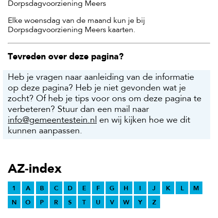
Dorpsdagvoorziening Meers
Elke woensdag van de maand kun je bij
Dorpsdagvoorziening Meers kaarten.
Tevreden over deze pagina?
Heb je vragen naar aanleiding van de informatie
op deze pagina? Heb je niet gevonden wat je
zocht? Of heb je tips voor ons om deze pagina te
verbeteren? Stuur dan een mail naar
info@gemeentestein.nl
en wij kijken hoe we dit
kunnen aanpassen.
AZ-index
1
A
B
C
D
E
F
G
H
I
J
K
L
M
N
O
P
R
S
T
U
V
W
Y
Z