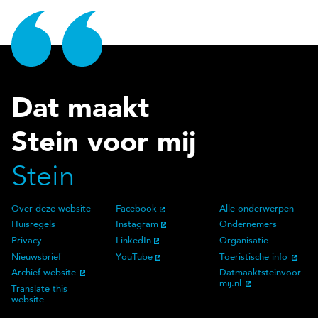
Dat maakt
Stein voor mij
Stein
Over deze website
Facebook
Alle onderwerpen
Over deze website
Social Media
Doelgroep
Huisregels
Instagram
Ondernemers
Privacy
LinkedIn
Organisatie
Nieuwsbrief
YouTube
Toeristische info
Archief website
Datmaaktsteinvoor
mij.nl
Translate this
website