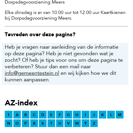
Dorpsdagvoorziening Meers
Elke dinsdag is er van 10.00 uur tot 12.00 uur Kaartkienen
bij Dorpsdagvoorziening Meers.
Tevreden over deze pagina?
Heb je vragen naar aanleiding van de informatie
op deze pagina? Heb je niet gevonden wat je
zocht? Of heb je tips voor ons om deze pagina te
verbeteren? Stuur dan een mail naar
info@gemeentestein.nl
en wij kijken hoe we dit
kunnen aanpassen.
AZ-index
1
A
B
C
D
E
F
G
H
I
J
K
L
M
N
O
P
R
S
T
U
V
W
Y
Z