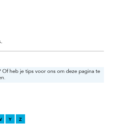
.
? Of heb je tips voor ons om deze pagina te
en.
W
Y
Z