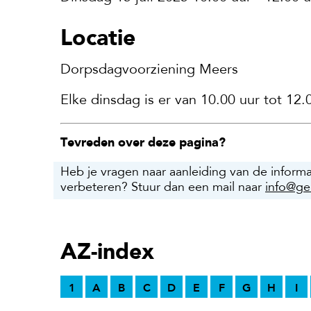
Locatie
Dorpsdagvoorziening Meers
Elke dinsdag is er van 10.00 uur tot 12
Tevreden over deze pagina?
Heb je vragen naar aanleiding van de inform
verbeteren? Stuur dan een mail naar
info@ge
AZ-index
1
A
B
C
D
E
F
G
H
I