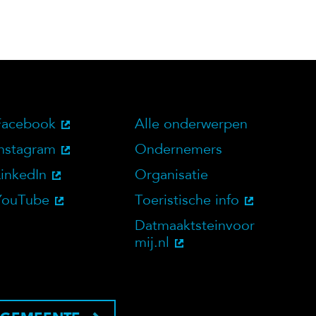
Facebook
Alle onderwerpen
bsite
Social Media
Doelgroepen
Instagram
Ondernemers
LinkedIn
Organisatie
YouTube
Toeristische info
Datmaaktsteinvoor
mij.nl