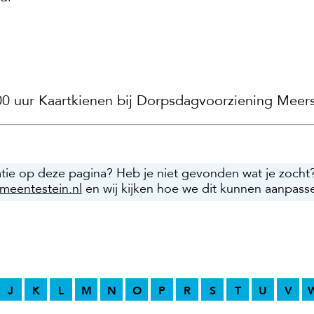
.00 uur Kaartkienen bij Dorpsdagvoorziening Meers
atie op deze pagina? Heb je niet gevonden wat je zocht
meentestein.nl
en wij kijken hoe we dit kunnen aanpass
J
K
L
M
N
O
P
R
S
T
U
V