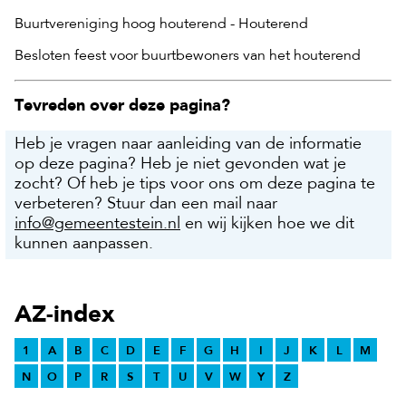
Buurtvereniging hoog houterend - Houterend
Besloten feest voor buurtbewoners van het houterend
Tevreden over deze pagina?
Heb je vragen naar aanleiding van de informatie
op deze pagina? Heb je niet gevonden wat je
zocht? Of heb je tips voor ons om deze pagina te
verbeteren? Stuur dan een mail naar
info@gemeentestein.nl
en wij kijken hoe we dit
kunnen aanpassen.
AZ-index
1
A
B
C
D
E
F
G
H
I
J
K
L
M
N
O
P
R
S
T
U
V
W
Y
Z