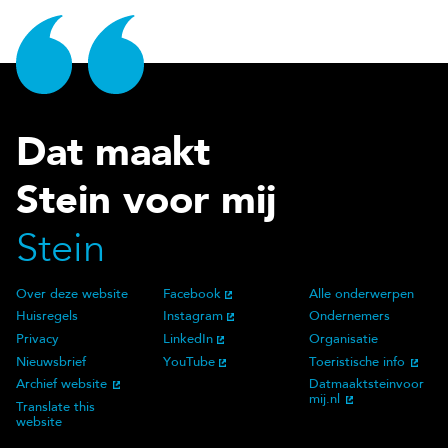
Dat maakt
Stein voor mij
Stein
Over deze website
Facebook
Alle onderwerpen
Over deze website
Social Media
Doelgroep
Huisregels
Instagram
Ondernemers
Privacy
LinkedIn
Organisatie
Nieuwsbrief
YouTube
Toeristische info
Archief website
Datmaaktsteinvoor
mij.nl
Translate this
website