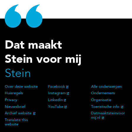
Dat maakt
Stein voor mij
Stein
Over deze website
Facebook
Alle onderwerpen
Over deze website
Social Media
Doelgroep
Huisregels
Instagram
Ondernemers
Privacy
LinkedIn
Organisatie
Nieuwsbrief
YouTube
Toeristische info
Archief website
Datmaaktsteinvoor
mij.nl
Translate this
website