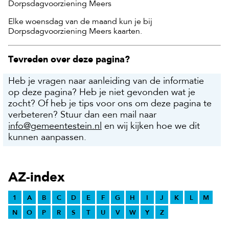
Dorpsdagvoorziening Meers
Elke woensdag van de maand kun je bij
Dorpsdagvoorziening Meers kaarten.
Tevreden over deze pagina?
Heb je vragen naar aanleiding van de informatie
op deze pagina? Heb je niet gevonden wat je
zocht? Of heb je tips voor ons om deze pagina te
verbeteren? Stuur dan een mail naar
info@gemeentestein.nl
en wij kijken hoe we dit
kunnen aanpassen.
AZ-index
1
A
B
C
D
E
F
G
H
I
J
K
L
M
N
O
P
R
S
T
U
V
W
Y
Z