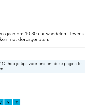
 en gaan om 10.30 uur wandelen. Tevens
maken met dorpsgenoten.
? Of heb je tips voor ons om deze pagina te
en.
W
Y
Z