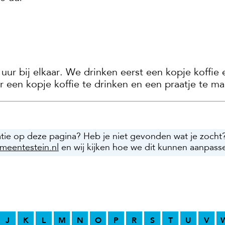
r bij elkaar. We drinken eerst een kopje koffie
ur een kopje koffie te drinken en een praatje te 
atie op deze pagina? Heb je niet gevonden wat je zocht
meentestein.nl
en wij kijken hoe we dit kunnen aanpass
J
K
L
M
N
O
P
R
S
T
U
V