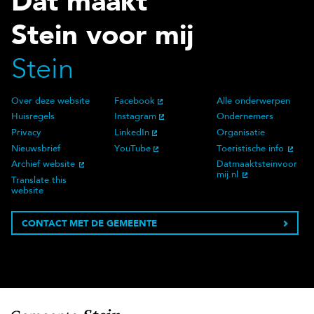
Dat maakt
Stein voor mij
Stein
Over deze website
Facebook
Alle onderwerpen
Over deze website
Social Media
Doelgroep
Huisregels
Instagram
Ondernemers
Privacy
LinkedIn
Organisatie
Nieuwsbrief
YouTube
Toeristische info
Archief website
Datmaaktsteinvoor
mij.nl
Translate this
website
CONTACT MET DE GEMEENTE