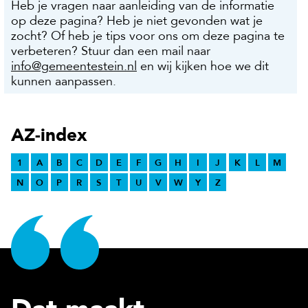
Heb je vragen naar aanleiding van de informatie
op deze pagina? Heb je niet gevonden wat je
zocht? Of heb je tips voor ons om deze pagina te
verbeteren? Stuur dan een mail naar
info@gemeentestein.nl
en wij kijken hoe we dit
kunnen aanpassen.
AZ-index
1
A
B
C
D
E
F
G
H
I
J
K
L
M
N
O
P
R
S
T
U
V
W
Y
Z