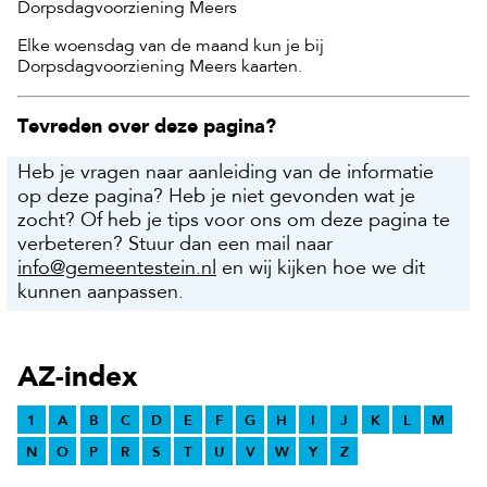
Dorpsdagvoorziening Meers
Elke woensdag van de maand kun je bij
Dorpsdagvoorziening Meers kaarten.
Tevreden over deze pagina?
Heb je vragen naar aanleiding van de informatie
op deze pagina? Heb je niet gevonden wat je
zocht? Of heb je tips voor ons om deze pagina te
verbeteren? Stuur dan een mail naar
info@gemeentestein.nl
en wij kijken hoe we dit
kunnen aanpassen.
AZ-index
1
A
B
C
D
E
F
G
H
I
J
K
L
M
N
O
P
R
S
T
U
V
W
Y
Z