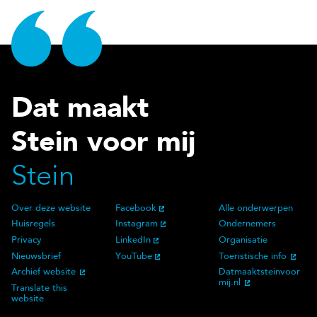
Dat maakt
Stein voor mij
Stein
Over deze website
Facebook
Alle onderwerpen
Over deze website
Social Media
Doelgroep
Huisregels
Instagram
Ondernemers
Privacy
LinkedIn
Organisatie
Nieuwsbrief
YouTube
Toeristische info
Archief website
Datmaaktsteinvoor
mij.nl
Translate this
website