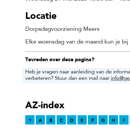
Locatie
Dorpsdagvoorziening Meers
Elke woensdag van de maand kun je bij
Tevreden over deze pagina?
Heb je vragen naar aanleiding van de inform
verbeteren? Stuur dan een mail naar
info@ge
AZ-index
1
A
B
C
D
E
F
G
H
I