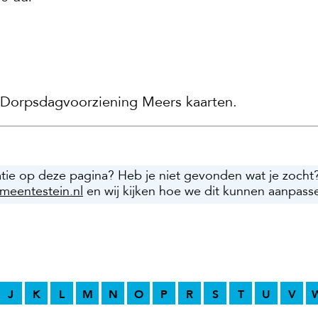
 Dorpsdagvoorziening Meers kaarten.
atie op deze pagina? Heb je niet gevonden wat je zocht
meentestein.nl
en wij kijken hoe we dit kunnen aanpass
J
K
L
M
N
O
P
R
S
T
U
V