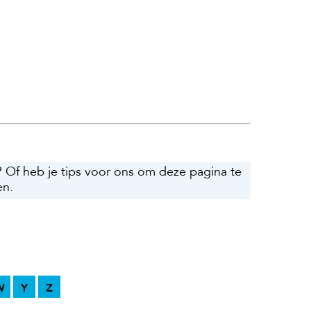
? Of heb je tips voor ons om deze pagina te
en.
W
Y
Z