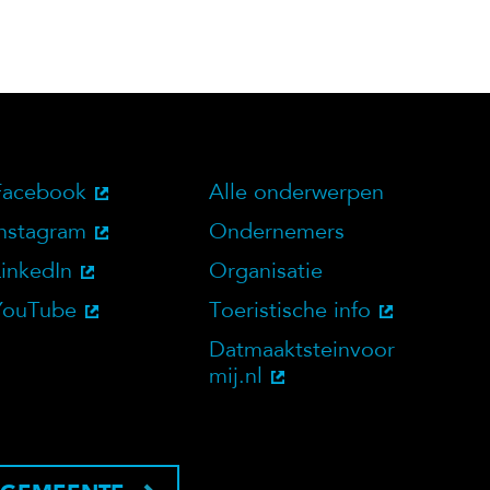
Facebook
Alle onderwerpen
bsite
Social Media
Doelgroepen
Instagram
Ondernemers
LinkedIn
Organisatie
YouTube
Toeristische info
Datmaaktsteinvoor
mij.nl