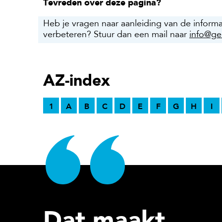
Tevreden over deze pagina?
Heb je vragen naar aanleiding van de inform
verbeteren? Stuur dan een mail naar
info@ge
AZ-index
1
A
B
C
D
E
F
G
H
I
Dat maakt