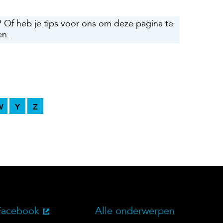
? Of heb je tips voor ons om deze pagina te
en.
W
Y
Z
Facebook
Alle onderwerpen