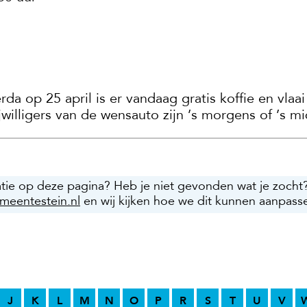
da op 25 april is er vandaag gratis koffie en vlaai
vrijwilligers van de wensauto zijn ’s morgens of ’s
atie op deze pagina? Heb je niet gevonden wat je zocht
meentestein.nl
en wij kijken hoe we dit kunnen aanpass
J
K
L
M
N
O
P
R
S
T
U
V