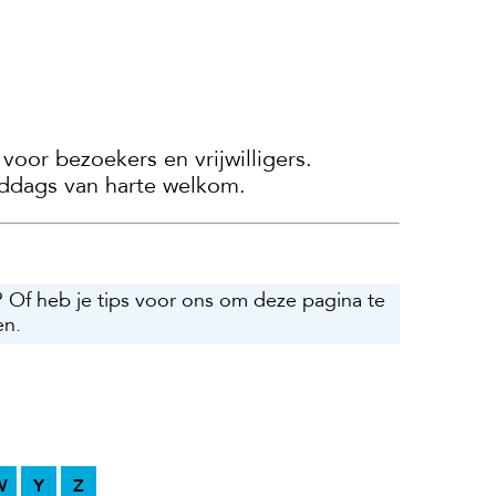
 voor bezoekers en vrijwilligers.
 middags van harte welkom.
? Of heb je tips voor ons om deze pagina te
en.
W
Y
Z