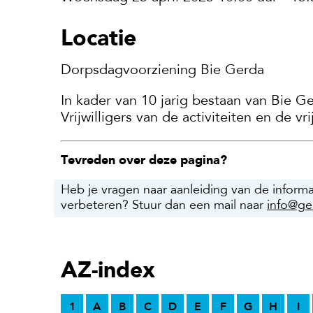
Locatie
Dorpsdagvoorziening Bie Gerda
In kader van 10 jarig bestaan van Bie Ger
Vrijwilligers van de activiteiten en de 
Tevreden over deze pagina?
Heb je vragen naar aanleiding van de inform
verbeteren? Stuur dan een mail naar
info@ge
AZ-index
1
A
B
C
D
E
F
G
H
I