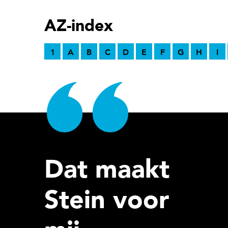
AZ-index
1
A
B
C
D
E
F
G
H
I
Dat maakt
Stein voor