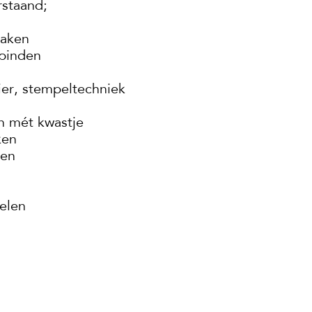
rstaand;
maken
nbinden
er, stempeltechniek
n mét kwastje
ken
ten
elen