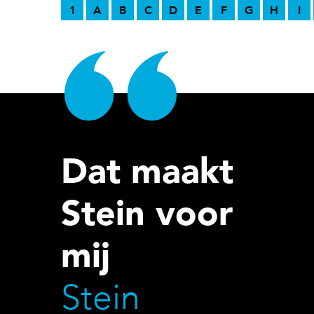
1
A
B
C
D
E
F
G
H
I
Dat maakt
Stein voor
mij
Stein