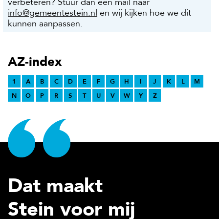
verbeteren? Stuur dan een mail naar
info@gemeentestein.nl
en wij kijken hoe we dit
kunnen aanpassen.
AZ-index
1
A
B
C
D
E
F
G
H
I
J
K
L
M
N
O
P
R
S
T
U
V
W
Y
Z
Dat maakt
Stein voor mij