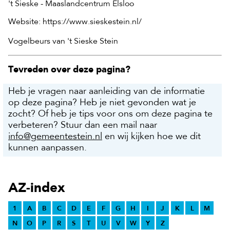
't Sieske - Maaslandcentrum Elsloo
Website: https://www.sieskestein.nl/
Vogelbeurs van 't Sieske Stein
Tevreden over deze pagina?
Heb je vragen naar aanleiding van de informatie
op deze pagina? Heb je niet gevonden wat je
zocht? Of heb je tips voor ons om deze pagina te
verbeteren? Stuur dan een mail naar
info@gemeentestein.nl
en wij kijken hoe we dit
kunnen aanpassen.
AZ-index
1
A
B
C
D
E
F
G
H
I
J
K
L
M
N
O
P
R
S
T
U
V
W
Y
Z