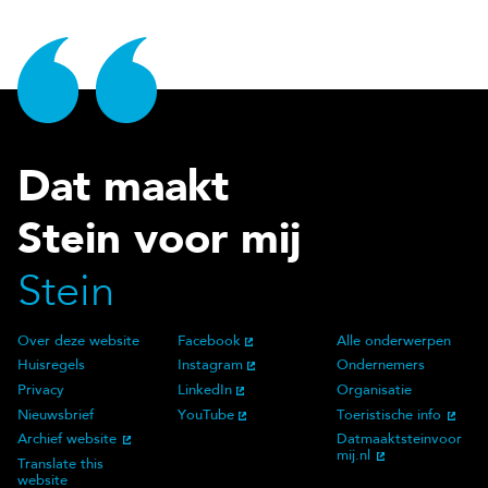
Dat maakt
Stein voor mij
Stein
Over deze website
Facebook
Alle onderwerpen
Over deze website
Social Media
Doelgroep
Huisregels
Instagram
Ondernemers
Privacy
LinkedIn
Organisatie
Nieuwsbrief
YouTube
Toeristische info
Archief website
Datmaaktsteinvoor
mij.nl
Translate this
website