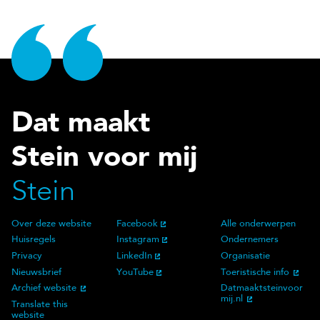
Dat maakt
Stein voor mij
Stein
Over deze website
Facebook
Alle onderwerpen
Over deze website
Social Media
Doelgroep
Huisregels
Instagram
Ondernemers
Privacy
LinkedIn
Organisatie
Nieuwsbrief
YouTube
Toeristische info
Archief website
Datmaaktsteinvoor
mij.nl
Translate this
website