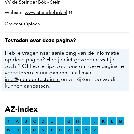
VV de Steinder Bök - Stein
Website:
www.steinderbok.nl
Grwoate Optoch
Tevreden over deze pagina?
Heb je vragen naar aanleiding van de informatie
op deze pagina? Heb je niet gevonden wat je
zocht? Of heb je tips voor ons om deze pagina te
verbeteren? Stuur dan een mail naar
info@gemeentestein.nl
en wij kijken hoe we dit
kunnen aanpassen.
AZ-index
1
A
B
C
D
E
F
G
H
I
J
K
L
M
N
O
P
R
S
T
U
V
W
Y
Z